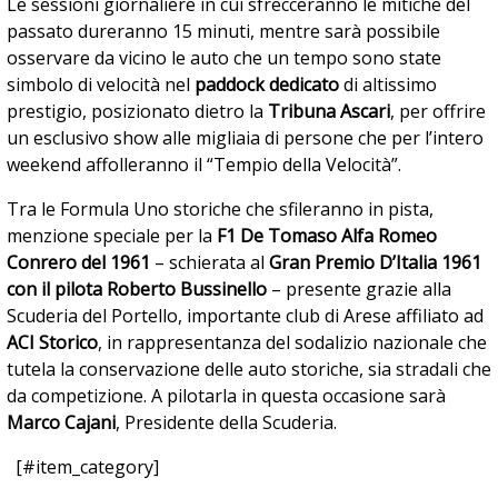
Le sessioni giornaliere in cui sfrecceranno le mitiche del
passato dureranno 15 minuti, mentre sarà possibile
osservare da vicino le auto che un tempo sono state
simbolo di velocità nel
paddock dedicato
di altissimo
prestigio, posizionato dietro la
Tribuna Ascari
, per offrire
un esclusivo show alle migliaia di persone che per l’intero
weekend affolleranno il “Tempio della Velocità”.
Tra le Formula Uno storiche che sfileranno in pista,
menzione speciale per la
F1 De Tomaso Alfa Romeo
Conrero del 1961
– schierata al
Gran Premio D’Italia 1961
con il pilota Roberto Bussinello
– presente grazie alla
Scuderia del Portello, importante club di Arese affiliato ad
ACI Storico
, in rappresentanza del sodalizio nazionale che
tutela la conservazione delle auto storiche, sia stradali che
da competizione. A pilotarla in questa occasione sarà
Marco Cajani
, Presidente della Scuderia.
[#item_category]