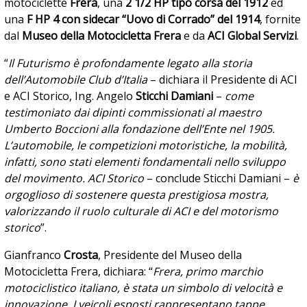
motociclette
Frera
, una
2 1/2 HP tipo corsa del 1912
ed
una
F HP 4 con sidecar “Uovo di Corrado” del 1914
, fornite
dal
Museo della Motocicletta Frera
e da
ACI Global Servizi
.
“
Il Futurismo è profondamente legato alla storia
dell’Automobile Club d’Italia
– dichiara il Presidente di ACI
e ACI Storico, Ing. Angelo
Sticchi Damiani
–
come
testimoniato dai
dipinti commissionati
al maestro
Umberto Boccioni alla fondazione dell’Ente nel 1905.
L’automobile, le competizioni motoristiche, la mobilità,
infatti, sono stati elementi fondamentali nello sviluppo
del movimento. ACI Storico
– conclude Sticchi Damiani –
è
orgoglioso di sostenere questa prestigiosa mostra,
valorizzando il ruolo culturale di ACI e del motorismo
storico
”.
Gianfranco
Crosta
, Presidente del Museo della
Motocicletta Frera, dichiara: “
Frera, primo marchio
motociclistico italiano, è stata un simbolo di velocità e
innovazione. I veicoli esposti rappresentano tappe