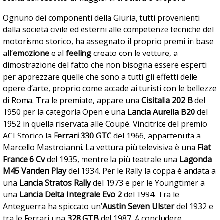
Ognuno dei componenti della Giuria, tutti provenienti
dalla società civile ed esterni alle competenze tecniche del
motorismo storico, ha assegnato il proprio premi in base
all’
emozione
e al
feeling
creato con le vetture, a
dimostrazione del fatto che non bisogna essere esperti
per apprezzare quelle che sono a tutti gli effetti delle
opere d’arte, proprio come accade ai turisti con le bellezze
di Roma. Tra le premiate, appare una
Cisitalia 202 B
del
1950 per la categoria Open e una
Lancia Aurelia B20
del
1952 in quella riservata alle Coupé. Vincitrice del premio
ACI Storico la
Ferrari 330 GTC
del 1966, appartenuta a
Marcello Mastroianni. La vettura più televisiva è una
Fiat
France 6 Cv
del 1935, mentre la più teatrale una
Lagonda
M45 Vanden Play
del 1934. Per le Rally la coppa è andata a
una
Lancia Stratos Rally
del 1973 e per le Youngtimer a
una
Lancia Delta Integrale Evo 2
del 1994. Tra le
Anteguerra ha spiccato un’
Austin Seven Ulster
del 1932 e
tra le Ferrari una
328 GTB
del 1987. A concludere,