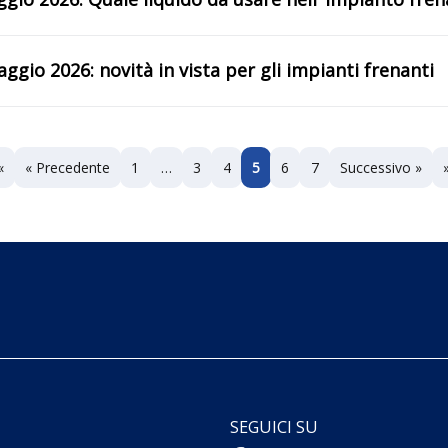
ggio 2026: novità in vista per gli impianti frenanti
«
« Precedente
1
…
3
4
5
6
7
Successivo »
SEGUICI SU