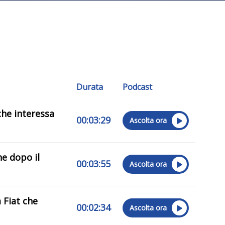
Durata
Podcast
che interessa
00:03:29
Ascolta ora
he dopo il
00:03:55
Ascolta ora
 Fiat che
00:02:34
Ascolta ora