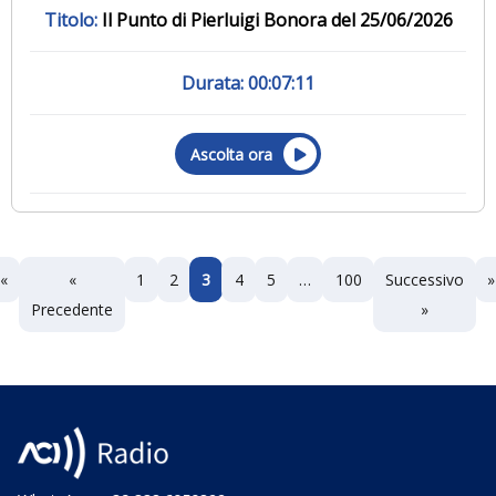
Il Punto di Pierluigi Bonora del 25/06/2026
00:07:11
Ascolta ora
«
«
1
2
3
4
5
…
100
Successivo
»
Precedente
»