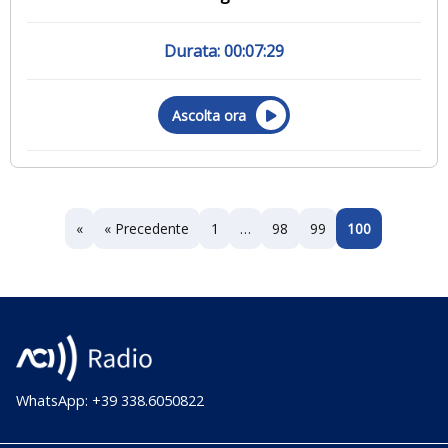
00:07:29
Ascolta ora
«
« Precedente
1
…
98
99
100
WhatsApp: +39 338.6050822