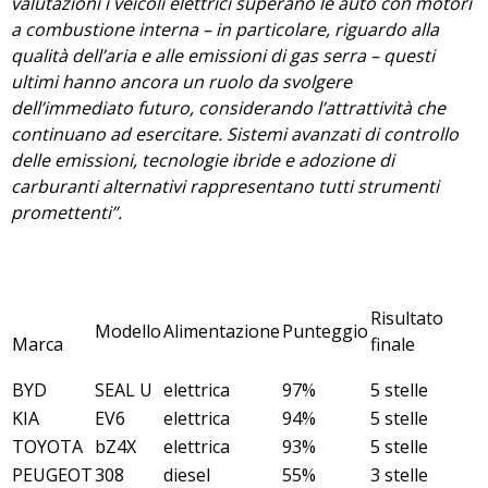
valutazioni i veicoli elettrici superano le auto con motori
a combustione interna – in particolare, riguardo alla
qualità dell’aria e alle emissioni di gas serra – questi
ultimi hanno ancora un ruolo da svolgere
dell’immediato futuro, considerando l’attrattività che
continuano ad esercitare. Sistemi avanzati di controllo
delle emissioni, tecnologie ibride e adozione di
carburanti alternativi rappresentano tutti strumenti
promettenti”.
Risultato
Modello
Alimentazione
Punteggio
Marca
finale
BYD
SEAL U
elettrica
97%
5 stelle
KIA
EV6
elettrica
94%
5 stelle
TOYOTA
bZ4X
elettrica
93%
5 stelle
PEUGEOT
308
diesel
55%
3 stelle