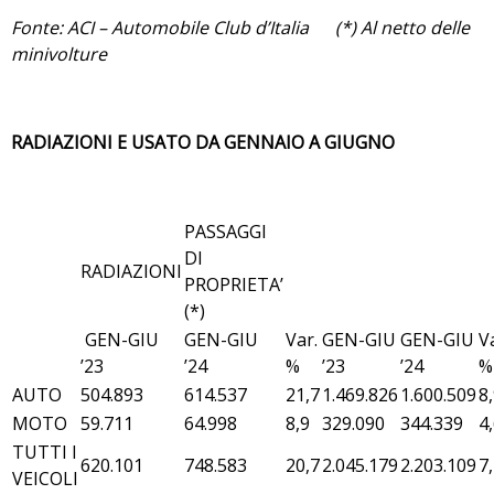
Fonte: ACI – Automobile Club d’Italia (*) Al netto delle
minivolture
RADIAZIONI E USATO DA GENNAIO A GIUGNO
PASSAGGI
DI
RADIAZIONI
PROPRIETA’
(*)
GEN-GIU
GEN-GIU
Var.
GEN-GIU
GEN-GIU
V
’23
’24
%
’23
’24
%
AUTO
504.893
614.537
21,7
1.469.826
1.600.509
8
MOTO
59.711
64.998
8,9
329.090
344.339
4
TUTTI I
620.101
748.583
20,7
2.045.179
2.203.109
7
VEICOLI