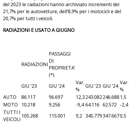
del 2023 le radiazioni hanno archiviato incrementi del
21,7% per le autovetture, dell’8,9% per i motocicli e del
20,7% per tutti i veicoli.
RADIAZIONI E USATO A GIUGNO
PASSAGGI
DI
RADIAZIONI
PROPRIETA’
(*)
Var.
Var.
GIU ’23
GIU ’24
GIU ’23
GIU ’24
%
%
AUTO
86.117
96.697
12,3
243.082
246.688
1,5
MOTO
10.218
9.256
-9,4
64.116
62.572
-2,4
TUTTI I
105.268
115.001
9,2
345.779
347.667
0,5
VEICOLI