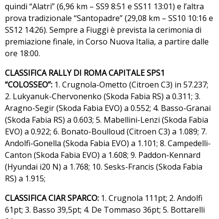
quindi “Alatri” (6,96 km – SS9 8:51 e SS11 13:01) e l’altra
prova tradizionale “Santopadre” (29,08 km – SS10 10:16 e
SS12 14:26). Sempre a Fiuggi è prevista la cerimonia di
premiazione finale, in Corso Nuova Italia, a partire dalle
ore 18:00.
CLASSIFICA RALLY DI ROMA CAPITALE SPS1
“COLOSSEO”:
1. Crugnola-Ometto (Citroen C3) in 57.237;
2. Lukyanuk-Chervonenko (Skoda Fabia RS) a 0.311; 3.
Aragno-Segir (Skoda Fabia EVO) a 0.552; 4. Basso-Granai
(Skoda Fabia RS) a 0.603; 5. Mabellini-Lenzi (Skoda Fabia
EVO) a 0.922; 6. Bonato-Boulloud (Citroen C3) a 1.089; 7.
Andolfi-Gonella (Skoda Fabia EVO) a 1.101; 8. Campedelli-
Canton (Skoda Fabia EVO) a 1.608; 9. Paddon-Kennard
(Hyundai i20 N) a 1.768; 10. Sesks-Francis (Skoda Fabia
RS) a 1.915;
CLASSIFICA CIAR SPARCO:
1. Crugnola 111pt; 2. Andolfi
61pt; 3. Basso 39,5pt; 4. De Tommaso 36pt; 5. Bottarelli