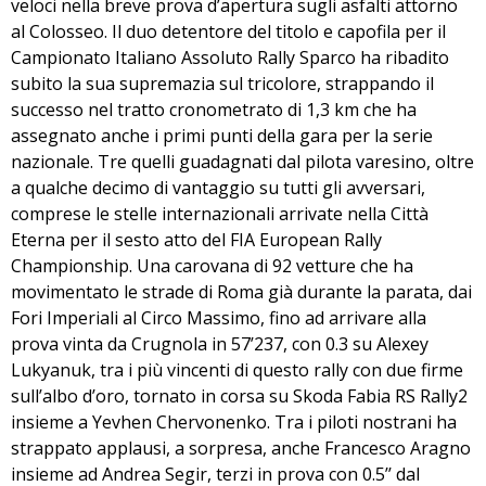
veloci nella breve prova d’apertura sugli asfalti attorno
al Colosseo. Il duo detentore del titolo e capofila per il
Campionato Italiano Assoluto Rally Sparco ha ribadito
subito la sua supremazia sul tricolore, strappando il
successo nel tratto cronometrato di 1,3 km che ha
assegnato anche i primi punti della gara per la serie
nazionale. Tre quelli guadagnati dal pilota varesino, oltre
a qualche decimo di vantaggio su tutti gli avversari,
comprese le stelle internazionali arrivate nella Città
Eterna per il sesto atto del FIA European Rally
Championship. Una carovana di 92 vetture che ha
movimentato le strade di Roma già durante la parata, dai
Fori Imperiali al Circo Massimo, fino ad arrivare alla
prova vinta da Crugnola in 57’237, con 0.3 su Alexey
Lukyanuk, tra i più vincenti di questo rally con due firme
sull’albo d’oro, tornato in corsa su Skoda Fabia RS Rally2
insieme a Yevhen Chervonenko. Tra i piloti nostrani ha
strappato applausi, a sorpresa, anche Francesco Aragno
insieme ad Andrea Segir, terzi in prova con 0.5’’ dal