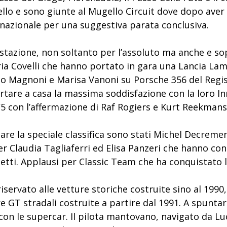
llo e sono giunte al Mugello Circuit dove dopo ave
ernazionale per una suggestiva parata conclusiva.
estazione, non soltanto per l’assoluto ma anche e so
a Covelli che hanno portato in gara una Lancia Lamb
o Magnoni e Marisa Vanoni su Porsche 356 del Regis
ortare a casa la massima soddisfazione con la loro 
C5 con l’affermazione di Raf Rogiers e Kurt Reekmans 
are la speciale classifica sono stati Michel Decreme
er Claudia Tagliaferri ed Elisa Panzeri che hanno co
ti. Applausi per Classic Team che ha conquistato la 
riservato alle vetture storiche costruite sino al 199
re GT stradali costruite a partire dal 1991. A spuntar
on le supercar. Il pilota mantovano, navigato da Lu