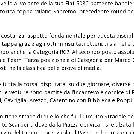
livello al volante della sua Fiat 508C battente bandi
Storica coppa Milano-Sanremo, precedente round del
costanza, aspetto fondamentale per questa discipli
 tappa grazie agli ottimi risultati ottenuti sia nell
ando anche la Categoria RC2. Al secondo posto assol
sic Team. Terza posizione e di Categoria per Marco G
i nella classifica delle prove di media.
te tutta la corsa, disputata su due giornate, divers
 le vetture sono partite dall’incantevole cornice di
i, Cavriglia, Arezzo, Casentino con Bibbiena e Poppi
itiche strade di quello che fu il Circuito Stradale de
nto Scarperia dove dalla Piazza dei Vicari si è alzata
o del Giogo, Fiorenzuola, il Passo della Futa e il cel