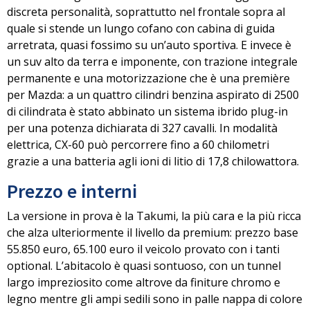
discreta personalità, soprattutto nel frontale sopra al
quale si stende un lungo cofano con cabina di guida
arretrata, quasi fossimo su un’auto sportiva. E invece è
un suv alto da terra e imponente, con trazione integrale
permanente e una motorizzazione che è una première
per Mazda: a un quattro cilindri benzina aspirato di
2500
di cilindrata è stato abbinato un sistema ibrido plug-in
per una potenza dichiarata di 327 cavalli.
In modalità
elettrica, CX-60 può percorrere fino a 60 chilometri
grazie a una batteria agli ioni di litio di 17,8 chilowattora.
Prezzo e interni
La versione in prova è la Takumi, la più cara e la più ricca
che alza ulteriormente il livello da premium: prezzo base
55.850 euro, 65.100 euro il veicolo provato con i tanti
optional.
L’abitacolo è quasi sontuoso,
con un tunnel
largo impreziosito come altrove da finiture chromo e
legno mentre gli ampi sedili sono in palle nappa di colore