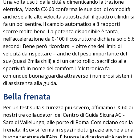
Una volta usciti dalla città e dimenticando la trazione
elettrica,
Mazda CX-60 conferma le sue doti di comodità
anche se alle alte velocità autostradali il quattro cilindri si
fa un po’ sentire. Il cambio automatico a 8 rapporti
scorre molto bene. La potenza disponibile è tanta,
nell’accelerazione da 0-100 il costruttore dichiara solo 5,6
secondi. Bene però ricordarsi – oltre che dei limiti di
velocità da rispettare – anche del
peso importante del
suv
(quasi 2mila chili) e di un certo rollio, sacrificio alla
sportività in nome del comfort. L’elettronica fa
comunque buona guardia attraverso i numerosi sistemi
di assistenza alla guida.
Bella frenata
Per un test sulla sicurezza più severo, affidiamo CX-60 ai
nostri tre collaudatori del
Centro di Guida Sicura ACI-
Sara di Vallelunga,
alle porte di Roma. Cominciano con la
frenata: il suv si ferma in spazi ridotti grazie anche a una
buona taratura dell’Abs. È buona la direzionalità residua,