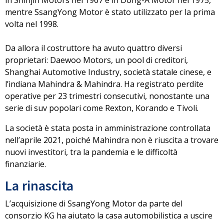
in
Shinjin Motors nel 1967 e in Dong-A Motor nel 1975
,
mentre SsangYong Motor è stato utilizzato per la prima
volta nel 1998.
Da allora il costruttore ha avuto quattro diversi
proprietari: Daewoo Motors, un pool di creditori,
Shanghai Automotive Industry, società statale cinese, e
l’indiana Mahindra & Mahindra
. Ha registrato perdite
operative per 23 trimestri consecutivi, nonostante una
serie di suv popolari come
Rexton, Korando e Tivoli
.
La società è stata posta in amministrazione controllata
nell’aprile 2021, poiché Mahindra non è riuscita a trovare
nuovi investitori, tra la pandemia e le difficoltà
finanziarie.
La rinascita
L’acquisizione di SsangYong Motor da parte del
consorzio KG ha
aiutato la casa automobilistica a uscire