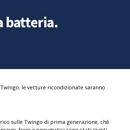
 batteria.
 Twingo:
le vetture ricondizionate saranno
trico sulle Twingo di prima generazione, ché
nsioni, freni e pneumatici sono stati rivisti