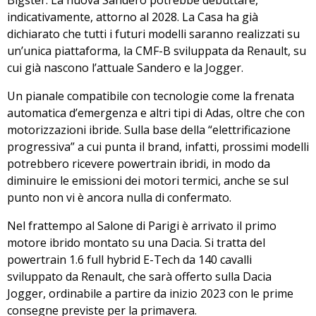
Bigster
. La nuova Sandero potrebbe debuttare,
indicativamente,
attorno al 2028
. La Casa ha già
dichiarato che tutti i futuri modelli saranno realizzati su
un’unica piattaforma, la
CMF-B
sviluppata da Renault, su
cui già nascono l’attuale Sandero e la Jogger.
Un pianale compatibile con tecnologie come la frenata
automatica d’emergenza e altri tipi di Adas, oltre che
con
motorizzazioni ibride
. Sulla base della “elettrificazione
progressiva” a cui punta il brand, infatti, prossimi modelli
potrebbero ricevere powertrain ibridi, in modo da
diminuire le emissioni dei motori termici, anche se sul
punto non vi è ancora nulla di confermato.
Nel frattempo al Salone di Parigi è arrivato
il primo
motore ibrido
montato su una Dacia. Si tratta del
powertrain
1.6 full hybrid E-Tech da 140 cavalli
sviluppato da Renault, che sarà offerto
sulla Dacia
Jogger
, ordinabile a partire
da inizio 2023
con le prime
consegne previste per la primavera.