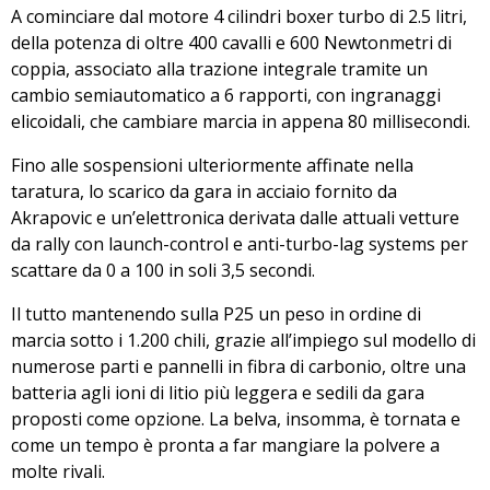
A cominciare dal
motore 4 cilindri boxer turbo di 2.5 litri
,
della potenza di oltre 400 cavalli e 600 Newtonmetri di
coppia, associato alla trazione integrale tramite un
cambio semiautomatico a 6 rapporti, con ingranaggi
elicoidali, che cambiare marcia in appena 80 millisecondi.
Fino alle sospensioni ulteriormente affinate nella
taratura, lo
scarico da gara in acciaio fornito da
Akrapovic
e un’elettronica derivata dalle attuali vetture
da rally con
launch-control e anti-turbo-lag systems
per
scattare
da 0 a 100 in soli 3,5 secondi
.
Il tutto mantenendo sulla P25 un peso in ordine di
marcia sotto i
1.200 chili
, grazie all’impiego sul modello di
numerose
parti e pannelli in fibra di carbonio
, oltre una
batteria agli ioni di litio più leggera e sedili da gara
proposti come opzione. La belva, insomma, è tornata e
come un tempo è pronta a far mangiare la polvere a
molte rivali.