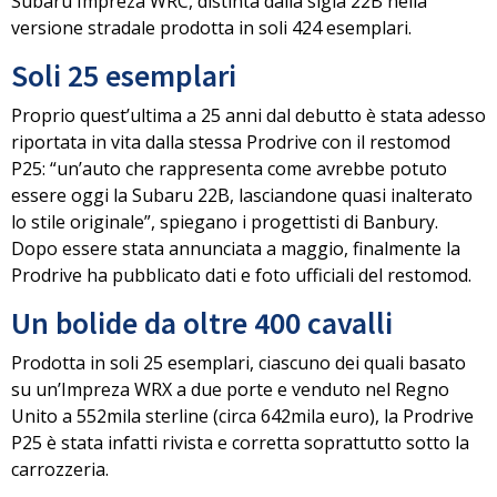
Subaru Impreza WRC
, distinta dalla sigla
22B
nella
versione stradale prodotta in soli
424 esemplari
.
Soli 25 esemplari
Proprio quest’ultima a 25 anni dal debutto è stata adesso
riportata in vita dalla stessa Prodrive con il
restomod
P25
: “un’auto che rappresenta come avrebbe potuto
essere oggi la Subaru 22B, lasciandone quasi inalterato
lo stile originale”, spiegano i progettisti di Banbury.
Dopo essere stata
annunciata a maggio
, finalmente la
Prodrive ha pubblicato dati e foto ufficiali del restomod.
Un bolide da oltre 400 cavalli
Prodotta in
soli 25 esemplari
, ciascuno dei quali basato
su un’Impreza WRX a due porte e venduto nel Regno
Unito a
552mila sterline
(circa 642mila euro), la
Prodrive
P25
è stata infatti rivista e corretta soprattutto sotto la
carrozzeria.