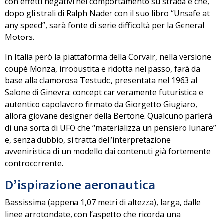
con effetti negativi nel comportamento su strada e che,
dopo gli strali di Ralph Nader con il suo libro “Unsafe at
any speed”, sarà fonte di serie difficoltà per la General
Motors.
In Italia però la piattaforma della Corvair, nella versione
coupé
Monza
, irrobustita e ridotta nel passo, farà da
base alla clamorosa
Testudo
, presentata nel 1963 al
Salone di Ginevra: concept car veramente futuristica e
autentico capolavoro firmato da
Giorgetto Giugiaro
,
allora giovane designer della Bertone. Qualcuno parlerà
di
una sorta di UFO
che “materializza un pensiero lunare”
e, senza dubbio, si tratta dell’interpretazione
avveniristica di un modello dai contenuti già fortemente
controcorrente.
D’ispirazione aeronautica
Bassissima (appena
1,07 metri di altezza
), larga, dalle
linee arrotondate, con l’aspetto che ricorda una