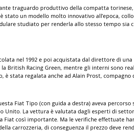
tante traguardo produttivo della compatta torinese, 
i è stato un modello molto innovativo all’epoca
, coll
ulare studiato per renderla allo stesso tempo sia 
olata nel 1992 e poi acquistata dal direttore di una 
 la British Racing Green
, mentre gli interni sono real
ro, è stata regalata anche ad Alain Prost, compagno
questa Fiat Tipo (con guida a destra) aveva percorso 
no Unito.
La vettura è valutata dagli esperti di setto
Fiat così importante. Ma le verifiche effettuate ha
ti della carrozzeria, di conseguenza il prezzo deve r