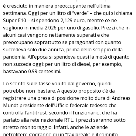
è cresciuto in maniera preoccupante nell’ultima
settimana. Oggi per un litro di “verde” – che qui si chiama
Super E10 –
si spendono 2,129 euro
, mentre ce ne
vogliono in media 2.026 per uno di gasolio. Prezzi che in
alcuni casi vengono nettamente superati e che
preoccupano soprattutto se paragonati con quanto
succedeva solo due anni fa, prima dello scoppio della
pandemia. All’epoca si spendeva quasi la metà di quanto
non succeda oggi:
per un litro di diesel, per esempio,
bastavano 0.99 centesim
i.
Lo sconto sulle tasse voluto dal governo, quindi
potrebbe non bastare. A questo proposito c’è da
registrare una presa di posizione molto dura di Andreas
Mundt presidente dell’
Ufficio federale tedesco che
controlla l’antitrust
: secondo il funzionario, che ha
parlato alla rete nazionale RTL, i prezzi saranno sotto
stretto monitoraggio. Infatti,
anche le aziende
petrolifere godranno di un “tax break”
e il compito