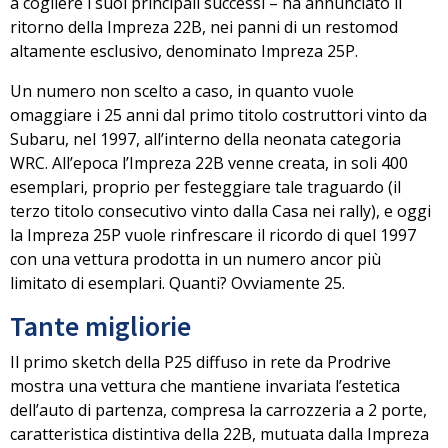
a cogliere i suoi principali successi – ha annunciato il
ritorno della Impreza 22B, nei panni di
un restomod
altamente esclusivo, denominato
Impreza 25P
.
Un numero non scelto a caso, in quanto vuole
omaggiare i 25 anni dal primo titolo costruttori vinto da
Subaru, nel 1997, all’interno della neonata categoria
WRC. All’epoca l’Impreza 22B venne creata,
in soli 400
esemplari
, proprio per festeggiare tale traguardo (il
terzo titolo consecutivo vinto dalla Casa nei rally), e oggi
la Impreza 25P vuole rinfrescare il ricordo di quel 1997
con una vettura prodotta in un numero ancor più
limitato di esemplari. Quanti? Ovviamente
25
.
Tante migliorie
Il primo sketch della P25 diffuso in rete da Prodrive
mostra una vettura che mantiene invariata l’estetica
dell’auto di partenza, compresa
la carrozzeria a 2 porte
,
caratteristica distintiva della 22B, mutuata dalla Impreza