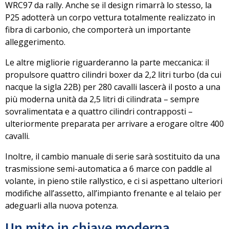
WRC97 da rally. Anche se il design rimarrà lo stesso, la
P25 adotterà un corpo vettura totalmente realizzato
in
fibra di carbonio
, che comporterà un importante
alleggerimento.
Le altre migliorie riguarderanno la parte meccanica: il
propulsore
quattro cilindri boxer da 2,2 litri turbo
(da cui
nacque la sigla 22B) per 280 cavalli lascerà il posto a una
più moderna unità da
2,5 litri
di cilindrata – sempre
sovralimentata e a quattro cilindri contrapposti –
ulteriormente preparata per arrivare a erogare oltre
400
cavalli
.
Inoltre, il cambio manuale di serie sarà sostituito da
una
trasmissione semi-automatica a 6 marce
con paddle al
volante, in pieno stile rallystico, e ci si aspettano ulteriori
modifiche all’assetto, all’impianto frenante e al telaio per
adeguarli alla nuova potenza.
Un mito in chiave moderna