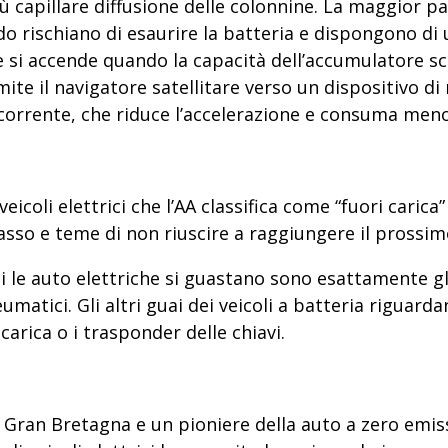
ù capillare diffusione delle colonnine. La maggior pa
 rischiano di esaurire la batteria e dispongono di un
e si accende quando la capacità dell’accumulatore s
te il navigatore satellitare verso un dispositivo di 
a corrente, che riduce l’accelerazione e consuma men
veicoli elettrici che l’AA classifica come “fuori cari
 basso e teme di non riuscire a raggiungere il prossi
i le auto elettriche si guastano sono esattamente gli
umatici. Gli altri guai dei veicoli a batteria riguar
arica o i trasponder delle chiavi.
Gran Bretagna e un pioniere della auto a zero emis