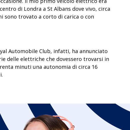
 occasione. Il mio primo veicolo elettrico era
centro di Londra a St Albans dove vivo, circa
mi sono trovato a corto di carica o con
Royal Automobile Club, infatti, ha annunciato
rie delle elettriche che dovessero trovarsi in
 trenta minuti una autonomia di circa 16
i.