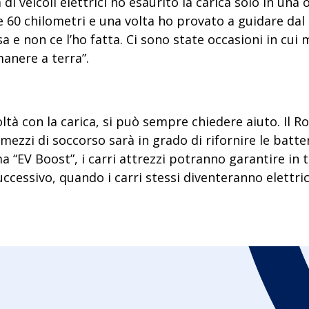
di veicoli elettrici ho esaurito la carica solo in una
 60 chilometri e una volta
ho provato a guidare dal 
 e non ce l’ho fatta. Ci sono state occasioni in cui 
manere a terra”.
icoltà con la carica, si può sempre chiedere aiuto. Il 
 mezzi di soccorso
sarà in grado di rifornire le batte
a “EV Boost”
, i carri attrezzi potranno garantire in
successivo, quando i
carri stessi diventeranno elettric