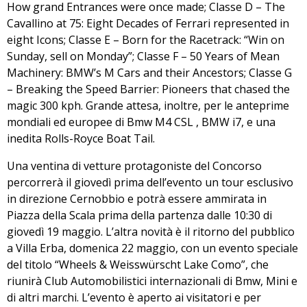
How grand Entrances were once made; Classe D – The
Cavallino at 75: Eight Decades of Ferrari represented in
eight Icons; Classe E – Born for the Racetrack: “Win on
Sunday, sell on Monday”; Classe F – 50 Years of Mean
Machinery: BMW’s M Cars and their Ancestors; Classe G
– Breaking the Speed Barrier: Pioneers that chased the
magic 300 kph. Grande attesa, inoltre, per le anteprime
mondiali ed europee di
Bmw M4 CSL
,
BMW i7
, e una
inedita
Rolls-Royce Boat Tail.
Una ventina di vetture protagoniste del Concorso
percorrerà il giovedì prima dell’evento un tour esclusivo
in direzione Cernobbio e potrà essere ammirata in
Piazza della Scala prima della partenza dalle 10:30 di
giovedì 19 maggio.
L’altra novità è il ritorno del pubblico
a Villa Erba
, domenica 22 maggio, con un evento speciale
del titolo “Wheels & Weisswürscht Lake Como”, che
riunirà Club Automobilistici internazionali di Bmw, Mini e
di altri marchi. L’evento è aperto ai visitatori e per