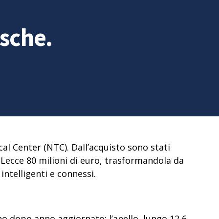
rsche.
cal Center
(NTC). Dall’acquisto sono stati
i Lecce 80 milioni di euro, trasformandola da
intelligenti e connessi.
 anno dopo anno aggiornato:
l’anello, lungo 12,6