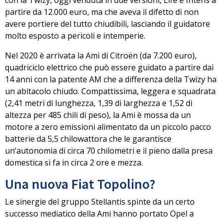
con la Twizy
, oggi venduta in due versioni, Life e Intens a
partire da 12.000 euro, ma che aveva il difetto di non
avere portiere del tutto chiudibili, lasciando il guidatore
molto esposto a pericoli e intemperie.
Nel 2020 è arrivata la Ami di Citroën (da 7.200 euro),
quadriciclo elettrico che
può essere guidato a partire dai
14 anni
con la patente AM che a differenza della Twizy ha
un abitacolo chiudo. Compattissima, leggera e squadrata
(2,41 metri di lunghezza, 1,39 di larghezza e 1,52 di
altezza per 485 chili di peso), la Ami è mossa da un
motore a zero emissioni alimentato da un piccolo pacco
batterie da 5,5 chilowattora che le garantisce
un’autonomia di circa 70 chilometri e il pieno dalla presa
domestica si fa in circa 2 ore e mezza.
Una nuova Fiat Topolino?
Le sinergie del gruppo Stellantis spinte da un certo
successo mediatico della Ami hanno portato Opel a