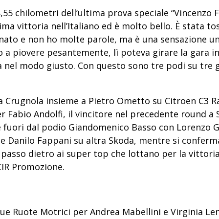
8,55 chilometri dell’ultima prova speciale “Vincenzo F
ima vittoria nell’Italiano ed è molto bello
. È stata t
o e non ho molte parole, ma è una sensazione unic
o a piovere pesantemente, lì poteva girare la gara in 
ta nel modo giusto. Con questo sono tre podi su tre 
 Crugnola insieme a Pietro Ometto su Citroen C3 Ral
r Fabio Andolfi, il vincitore nel precedente round a 
fuori dal podio Giandomenico Basso con Lorenzo Gra
i e Danilo Fappani su altra Skoda, mentre si confer
 passo dietro ai super top che lottano per la vittor
CIR Promozione.
Due Ruote Motrici
per Andrea Mabellini e Virginia Lenz